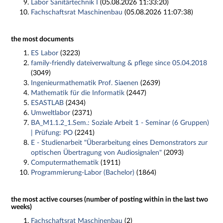
Labor Sanitärtechnik I
(05.08.2026 11:33:20)
Fachschaftsrat Maschinenbau
(05.08.2026 11:07:38)
the most documents
ES Labor
(3223)
family-friendly dateiverwaltung & pflege since 05.04.2018
(3049)
Ingenieurmathematik Prof. Siaenen
(2639)
Mathematik für die Informatik
(2447)
ESASTLAB
(2434)
Umweltlabor
(2371)
BA_M1.1.2_1.Sem.: Soziale Arbeit 1 - Seminar (6 Gruppen)
| Prüfung: PO
(2241)
E - Studienarbeit "Überarbeitung eines Demonstrators zur
optischen Übertragung von Audiosignalen"
(2093)
Computermathematik
(1911)
Programmierung-Labor (Bachelor)
(1864)
the most active courses (number of posting within in the last two
weeks)
Fachschaftsrat Maschinenbau
(2)