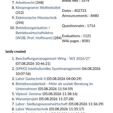
linked files
: 3574
Arbeitsrecht
(348)
Kinoprogramm Wolfenbüttel
Dates
: 402723
(312)
Announcements
: 8480
Elektronische Messtechnik
(294)
Questionnaire
: 1714
Betriebsorganisation /
Betriebswirtschaftslehre
Evaluations
: 1121
(WOB, Prof. Hoffmann)
(284)
Wiki pages
: 8581
lastly created
Beschaffungsmanagement WIng - WS 2026/27
(07.08.2026 10:46:21)
[SPM3] Interkulturelles Sportmanagement
(06.08.2026
10:07:56)
Labor Gastechnik II
(05.08.2026 04:00:29)
Betriebssozialarbeit - Mehr als soziale Beratung im
Unternehmen
(05.08.2026 11:54:59)
Viptool- Seminar
(05.08.2026 11:38:16)
Wasserprojekt
(05.08.2026 11:37:28)
Labor- Siedlungswasserwirtschaft
(05.08.2026 11:36:39)
Labor Wassertechnik
(05.08.2026 11:35:17)