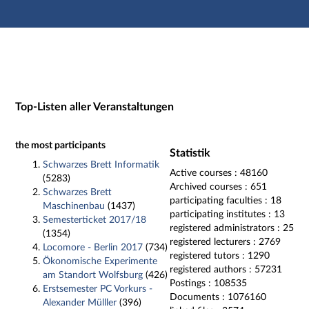
Hauptnavigation
Zweite Navigationsebene
Dritte Navigationsebene
Hauptinhalt
Fußzeile
Impressum
Top-Listen aller Veranstaltungen
the most participants
Statistik
Schwarzes Brett Informatik
Active courses
: 48160
(5283)
Archived courses
: 651
Schwarzes Brett
participating faculties
: 18
Maschinenbau
(1437)
participating institutes
: 13
Semesterticket 2017/18
registered administrators
: 25
(1354)
registered lecturers
: 2769
Locomore - Berlin 2017
(734)
registered tutors
: 1290
Ökonomische Experimente
registered authors
: 57231
am Standort Wolfsburg
(426)
Postings
: 108535
Erstsemester PC Vorkurs -
Documents
: 1076160
Alexander Mülller
(396)