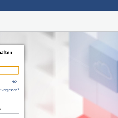
Hauptnavigation
Shibboleth Login
Fußzeile
haften
 vergessen?
g