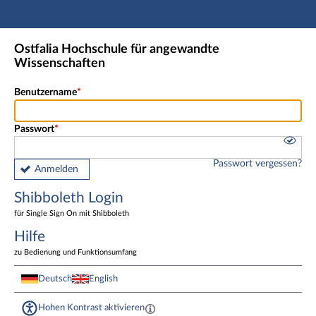
Hauptnavigation
Shibboleth Login
Ostfalia Hochschule für angewandte
Fußzeile
Wissenschaften
Benutzername
Passwort
Passwort vergessen?
Anmelden
Shibboleth Login
für Single Sign On mit Shibboleth
Hilfe
zu Bedienung und Funktionsumfang
Deutsch
English
Hohen Kontrast aktivieren