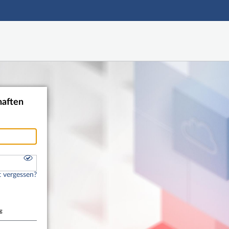
Hauptnavigation
Shibboleth Login
Fußzeile
haften
 vergessen?
g