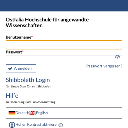
Hauptnavigation
Shibboleth Login
Ostfalia Hochschule für angewandte
Fußzeile
Wissenschaften
Benutzername
Passwort
Passwort vergessen?
Anmelden
Shibboleth Login
für Single Sign On mit Shibboleth
Hilfe
zu Bedienung und Funktionsumfang
Deutsch
English
Hohen Kontrast aktivieren