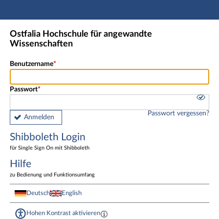
Hauptnavigation
Shibboleth Login
Ostfalia Hochschule für angewandte
Fußzeile
Wissenschaften
Benutzername
Passwort
Passwort vergessen?
Anmelden
Shibboleth Login
für Single Sign On mit Shibboleth
Hilfe
zu Bedienung und Funktionsumfang
Deutsch
English
Hohen Kontrast aktivieren