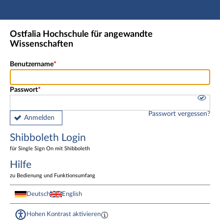
Hauptnavigation
Shibboleth Login
Ostfalia Hochschule für angewandte
Fußzeile
Wissenschaften
Benutzername
Passwort
Passwort vergessen?
Anmelden
Shibboleth Login
für Single Sign On mit Shibboleth
Hilfe
zu Bedienung und Funktionsumfang
Deutsch
English
Hohen Kontrast aktivieren