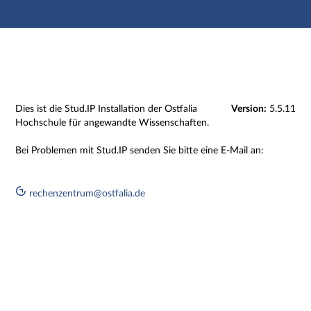
Hauptnavigation
Zweite Navigationsebene
Dritte Navigationsebene
Hauptinhalt
Fußzeile
Impressum
Dies ist die Stud.IP Installation der Ostfalia
Version:
5.5.11
Hochschule für angewandte Wissenschaften.
Bei Problemen mit Stud.IP senden Sie bitte eine E-Mail an:
rechenzentrum@ostfalia.de