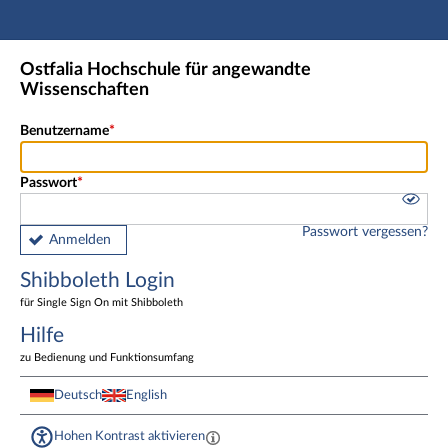
Hauptnavigation
Shibboleth Login
Ostfalia Hochschule für angewandte
Fußzeile
Wissenschaften
Benutzername
Passwort
Passwort vergessen?
Anmelden
Shibboleth Login
für Single Sign On mit Shibboleth
Hilfe
zu Bedienung und Funktionsumfang
Deutsch
English
Hohen Kontrast aktivieren