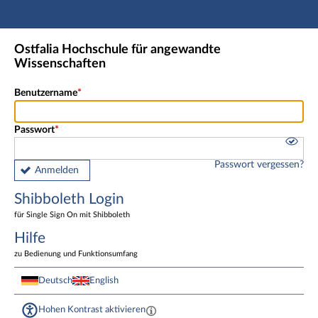
Hauptnavigation
Shibboleth Login
Ostfalia Hochschule für angewandte
Fußzeile
Wissenschaften
Benutzername
Passwort
Passwort vergessen?
Anmelden
Shibboleth Login
für Single Sign On mit Shibboleth
Hilfe
zu Bedienung und Funktionsumfang
Deutsch
English
Hohen Kontrast aktivieren