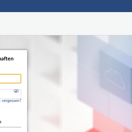
Hauptnavigation
Shibboleth Login
Fußzeile
haften
 vergessen?
g