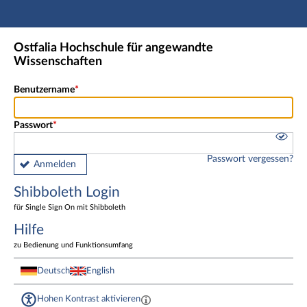
Hauptnavigation
Shibboleth Login
Ostfalia Hochschule für angewandte
Fußzeile
Wissenschaften
Benutzername
Passwort
Passwort vergessen?
Anmelden
Shibboleth Login
für Single Sign On mit Shibboleth
Hilfe
zu Bedienung und Funktionsumfang
Deutsch
English
Hohen Kontrast aktivieren