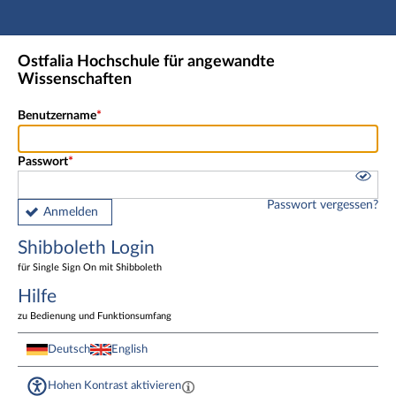
Hauptnavigation
Shibboleth Login
Ostfalia Hochschule für angewandte
Fußzeile
Wissenschaften
Benutzername
Passwort
Passwort vergessen?
Anmelden
Shibboleth Login
für Single Sign On mit Shibboleth
Hilfe
zu Bedienung und Funktionsumfang
Deutsch
English
Hohen Kontrast aktivieren