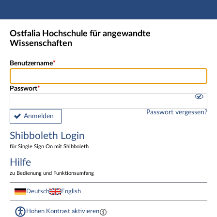
Hauptnavigation
Shibboleth Login
Ostfalia Hochschule für angewandte
Fußzeile
Wissenschaften
Benutzername
Passwort
Passwort vergessen?
Anmelden
Shibboleth Login
für Single Sign On mit Shibboleth
Hilfe
zu Bedienung und Funktionsumfang
Deutsch
English
Hohen Kontrast aktivieren