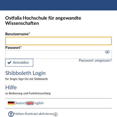
Hauptnavigation
Shibboleth Login
Ostfalia Hochschule für angewandte
Fußzeile
Wissenschaften
Benutzername
Passwort
Passwort vergessen?
Anmelden
Shibboleth Login
für Single Sign On mit Shibboleth
Hilfe
zu Bedienung und Funktionsumfang
Deutsch
English
Hohen Kontrast aktivieren