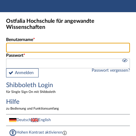
Hauptnavigation
Shibboleth Login
Ostfalia Hochschule für angewandte
Fußzeile
Wissenschaften
Benutzername
Passwort
Passwort vergessen?
Anmelden
Shibboleth Login
für Single Sign On mit Shibboleth
Hilfe
zu Bedienung und Funktionsumfang
Deutsch
English
Hohen Kontrast aktivieren