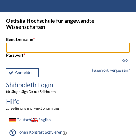
Hauptnavigation
Shibboleth Login
Ostfalia Hochschule für angewandte
Fußzeile
Wissenschaften
Benutzername
Passwort
Passwort vergessen?
Anmelden
Shibboleth Login
für Single Sign On mit Shibboleth
Hilfe
zu Bedienung und Funktionsumfang
Deutsch
English
Hohen Kontrast aktivieren