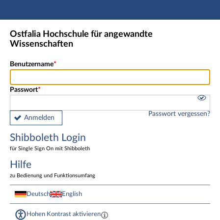
Hauptnavigation
Shibboleth Login
Ostfalia Hochschule für angewandte
Fußzeile
Wissenschaften
Benutzername
Passwort
Passwort vergessen?
Anmelden
Shibboleth Login
für Single Sign On mit Shibboleth
Hilfe
zu Bedienung und Funktionsumfang
Deutsch
English
Hohen Kontrast aktivieren