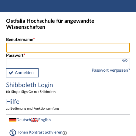
Hauptnavigation
Shibboleth Login
Ostfalia Hochschule für angewandte
Fußzeile
Wissenschaften
Benutzername
Passwort
Passwort vergessen?
Anmelden
Shibboleth Login
für Single Sign On mit Shibboleth
Hilfe
zu Bedienung und Funktionsumfang
Deutsch
English
Hohen Kontrast aktivieren