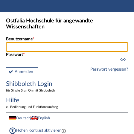
Hauptnavigation
Shibboleth Login
Ostfalia Hochschule für angewandte
Fußzeile
Wissenschaften
Benutzername
Passwort
Passwort vergessen?
Anmelden
Shibboleth Login
für Single Sign On mit Shibboleth
Hilfe
zu Bedienung und Funktionsumfang
Deutsch
English
Hohen Kontrast aktivieren