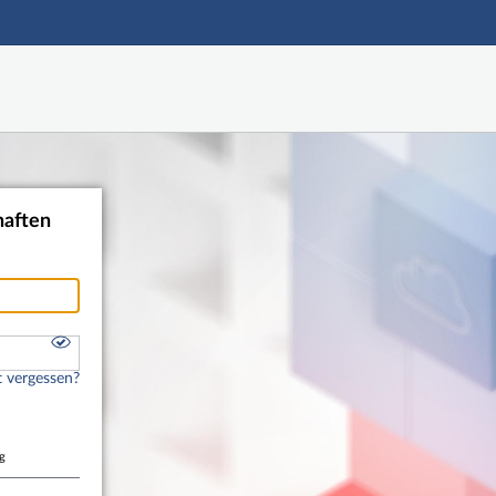
Hauptnavigation
Shibboleth Login
Fußzeile
haften
 vergessen?
g