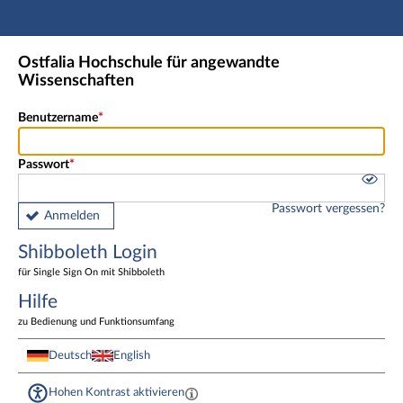
Hauptnavigation
Shibboleth Login
Ostfalia Hochschule für angewandte
Fußzeile
Wissenschaften
Benutzername
Passwort
Passwort vergessen?
Anmelden
Shibboleth Login
für Single Sign On mit Shibboleth
Hilfe
zu Bedienung und Funktionsumfang
Deutsch
English
Hohen Kontrast aktivieren