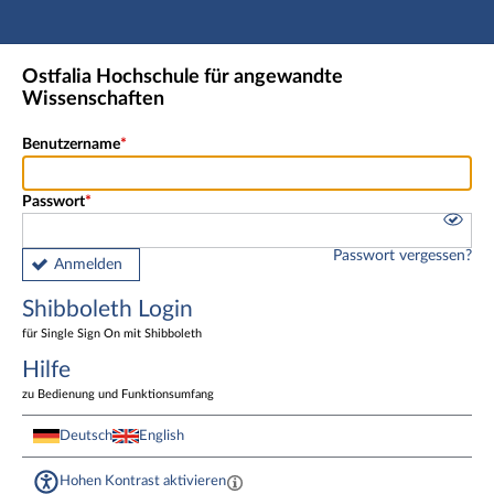
Hauptnavigation
Shibboleth Login
Ostfalia Hochschule für angewandte
Fußzeile
Wissenschaften
Benutzername
Passwort
Passwort vergessen?
Anmelden
Shibboleth Login
für Single Sign On mit Shibboleth
Hilfe
zu Bedienung und Funktionsumfang
Deutsch
English
Hohen Kontrast aktivieren