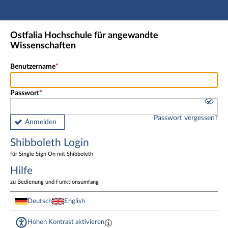
Hauptnavigation
Shibboleth Login
Ostfalia Hochschule für angewandte
Fußzeile
Wissenschaften
Benutzername
Passwort
Passwort vergessen?
Anmelden
Shibboleth Login
für Single Sign On mit Shibboleth
Hilfe
zu Bedienung und Funktionsumfang
Deutsch
English
Hohen Kontrast aktivieren