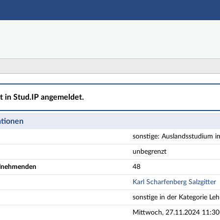
Hauptnavigation
Aktionen
Hauptinhalt
Fußzeile
sstudium im WS 25/26 - Details
ht in Stud.IP angemeldet.
ationen
sonstige: Auslandsstudium 
unbegrenzt
eilnehmenden
48
Karl Scharfenberg Salzgitter
sonstige in der Kategorie Leh
Mittwoch, 27.11.2024 11:30 