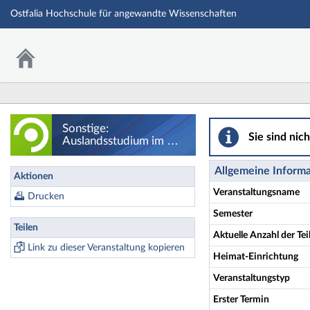
Ostfalia Hochschule für angewandte Wissenschaften
sonstige: Ausland
Sonstige:
Sie sind nic
Auslandsstudium im WS
25/26 - Details
Allgemeine Inform
Aktionen
Veranstaltungsname
Drucken
Semester
Teilen
Aktuelle Anzahl der T
Link zu dieser Veranstaltung kopieren
Heimat-Einrichtung
Veranstaltungstyp
Erster Termin