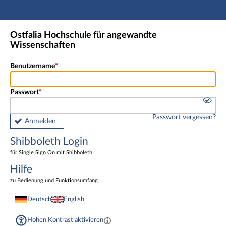
Hauptnavigation
Shibboleth Login
Ostfalia Hochschule für angewandte
Fußzeile
Wissenschaften
Benutzername
Passwort
Passwort vergessen?
Anmelden
Shibboleth Login
für Single Sign On mit Shibboleth
Hilfe
zu Bedienung und Funktionsumfang
Deutsch
English
Hohen Kontrast aktivieren