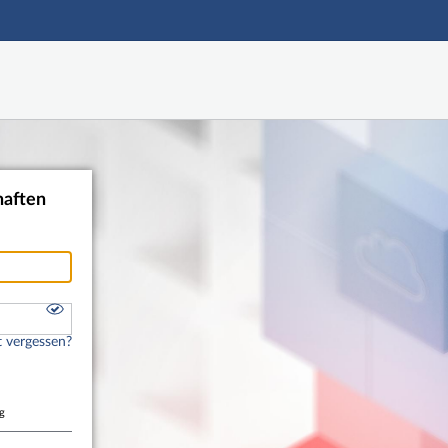
Hauptnavigation
Shibboleth Login
Fußzeile
haften
 vergessen?
g