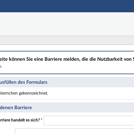
Hauptnavigation
Hauptinhalt
Fußzeile
eite können Sie eine Barriere melden, die die Nutzbarkeit von S
.
sfüllen des Formulars
t Sternchen gekennzeichnet.
t Pflichtfelder.
denen Barriere
riere handelt es sich?
*