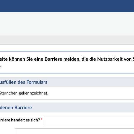
Hauptnavigation
Hauptinhalt
Fußzeile
eite können Sie eine Barriere melden, die die Nutzbarkeit von S
.
sfüllen des Formulars
t Sternchen gekennzeichnet.
t Pflichtfelder.
denen Barriere
riere handelt es sich?
*