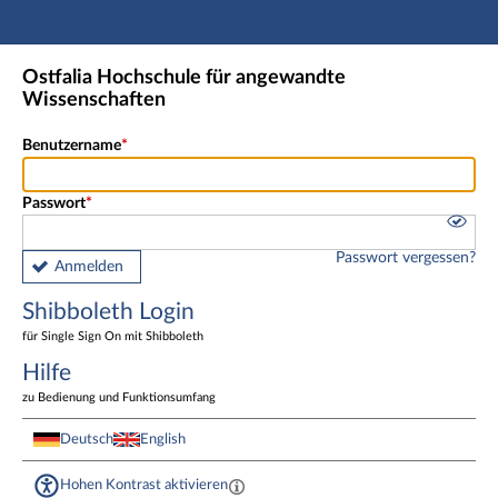
Hauptnavigation
Shibboleth Login
Ostfalia Hochschule für angewandte
Fußzeile
Wissenschaften
Benutzername
Passwort
Passwort vergessen?
Anmelden
Shibboleth Login
für Single Sign On mit Shibboleth
Hilfe
zu Bedienung und Funktionsumfang
Deutsch
English
Hohen Kontrast aktivieren