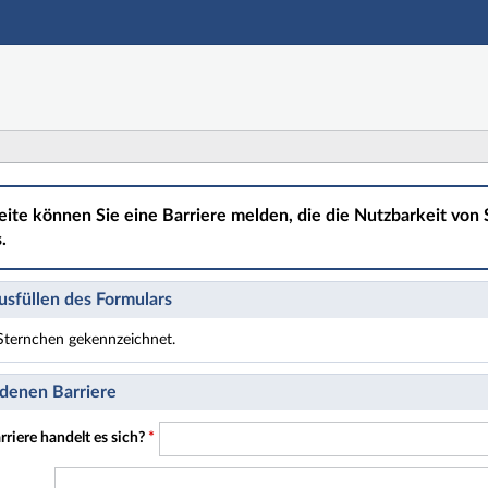
Hauptnavigation
Hauptinhalt
Fußzeile
eite können Sie eine Barriere melden, die die Nutzbarkeit von S
.
sfüllen des Formulars
t Sternchen gekennzeichnet.
t Pflichtfelder.
denen Barriere
riere handelt es sich?
*